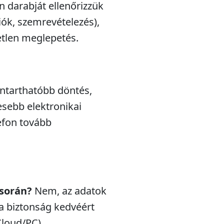
n darabját ellenőrizzük
iók, szemrevételezés),
etlen meglepetés.
nntarthatóbb döntés,
esebb elektronikai
efon tovább
 során?
Nem, az adatok
a biztonság kedvéért
Cloud/PC).