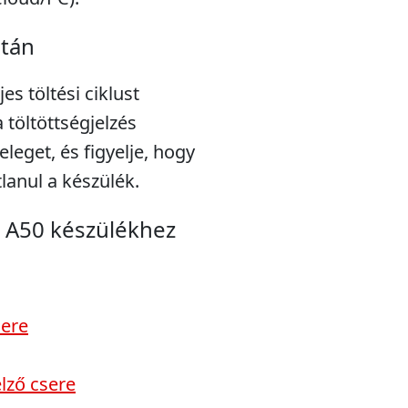
után
s töltési ciklust
töltöttségjelzés
eleget, és figyelje, hogy
lanul a készülék.
 A50 készülékhez
sere
lző csere