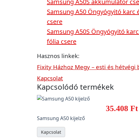
Samsung A50S akkumulátor cse
Samsung A50 Öngyógyitó karc és 
csere
Samsung A50S Öngyógyitó karc é
fólia csere
Hasznos linkek:
Fixity Házhoz Megy – esti és hétvégi 
Kapcsolat
Kapcsolódó termékek
35.408 Ft
Samsung A50 kijelző
Kapcsolat