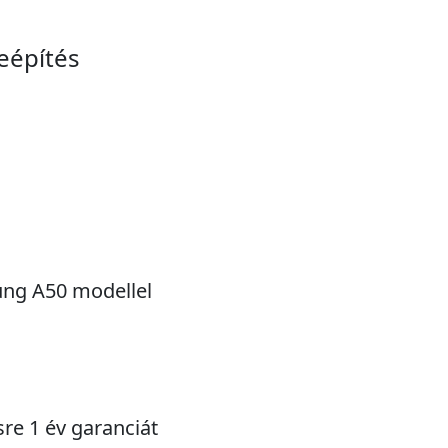
eépítés
sung A50 modellel
sre 1 év garanciát