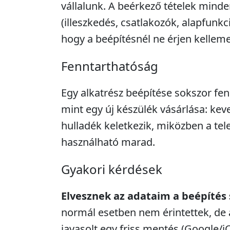
vállalunk. A beérkező tételek minde
(illeszkedés, csatlakozók, alapfunkc
hogy a beépítésnél ne érjen kellem
Fenntarthatóság
Egy alkatrész beépítése sokszor fe
mint egy új készülék vásárlása: kev
hulladék keletkezik, miközben a tel
használható marad.
Gyakori kérdések
Elvesznek az adataim a beépítés
normál esetben nem érintettek, de 
javasolt egy friss mentés (Google/i