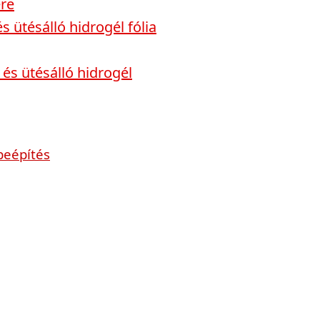
re
ütésálló hidrogél fólia
s ütésálló hidrogél
beépítés