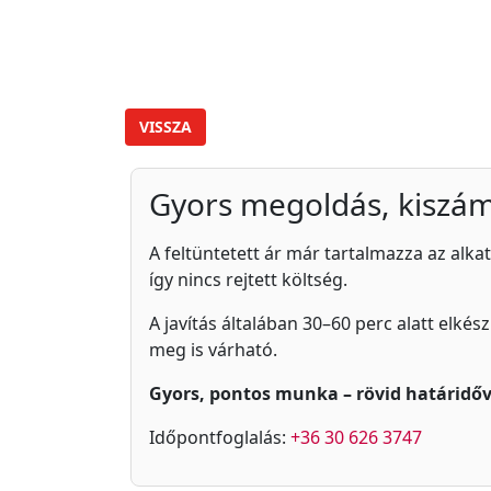
VISSZA
Gyors megoldás, kiszám
A feltüntetett ár már tartalmazza az alkat
így nincs rejtett költség.
A javítás általában 30–60 perc alatt elkés
meg is várható.
Gyors, pontos munka – rövid határidőv
Időpontfoglalás:
+36 30 626 3747