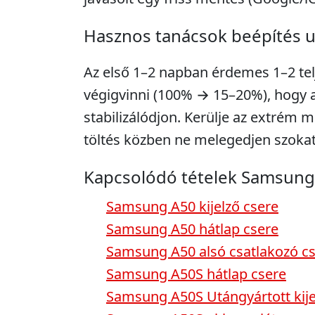
Hasznos tanácsok beépítés 
Az első 1–2 napban érdemes 1–2 telje
végigvinni (100% → 15–20%), hogy a 
stabilizálódjon. Kerülje az extrém m
töltés közben ne melegedjen szokat
Kapcsolódó tételek Samsung
Samsung A50 kijelző csere
Samsung A50 hátlap csere
Samsung A50 alsó csatlakozó c
Samsung A50S hátlap csere
Samsung A50S Utángyártott kije