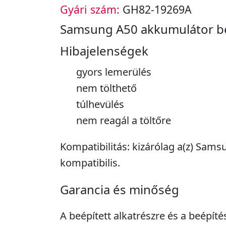
Gyári szám:
GH82-19269A
Samsung A50 akkumulátor b
Hibajelenségek
gyors lemerülés
nem tölthető
túlhevülés
nem reagál a töltőre
Kompatibilitás: kizárólag a(z) Sam
kompatibilis.
Garancia és minőség
A beépített alkatrészre és a beépíté