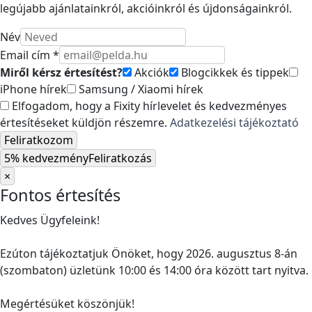
legújabb ajánlatainkról, akcióinkról és újdonságainkról.
Név
Email cím *
Miről kérsz értesítést?
Akciók
Blogcikkek és tippek
iPhone hírek
Samsung / Xiaomi hírek
Elfogadom, hogy a Fixity hírlevelet és kedvezményes
értesítéseket küldjön részemre.
Adatkezelési tájékoztató
Feliratkozom
5% kedvezmény
Feliratkozás
×
Fontos értesítés
Kedves Ügyfeleink!
Ezúton tájékoztatjuk Önöket, hogy 2026. augusztus 8-án
(szombaton) üzletünk 10:00 és 14:00 óra között tart nyitva.
Megértésüket köszönjük!