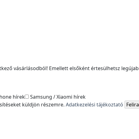
kező vásárlásodból! Emellett elsőként értesülhetsz legújabb
hone hírek
Samsung / Xiaomi hírek
esítéseket küldjön részemre.
Adatkezelési tájékoztató
Feli