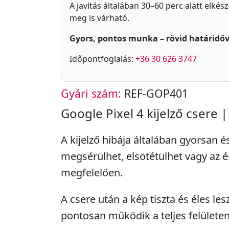
A javítás általában 30–60 perc alatt elkés
meg is várható.
Gyors, pontos munka – rövid határidőv
Időpontfoglalás:
+36 30 626 3747
Gyári szám:
REF-GOP401
Google Pixel 4 kijelző csere | 
A kijelző hibája általában gyorsan 
megsérülhet, elsötétülhet vagy az
megfelelően.
A csere után a kép tiszta és éles les
pontosan működik a teljes felületen