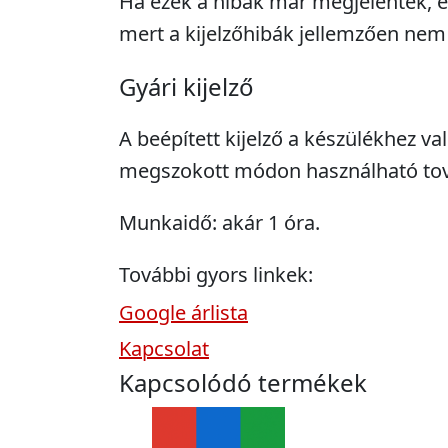
Ha ezek a hibák már megjelentek, 
mert a kijelzőhibák jellemzően nem
Gyári kijelző
A beépített kijelző a készülékhez val
megszokott módon használható to
Munkaidő: akár 1 óra.
További gyors linkek:
Google árlista
Kapcsolat
Kapcsolódó termékek