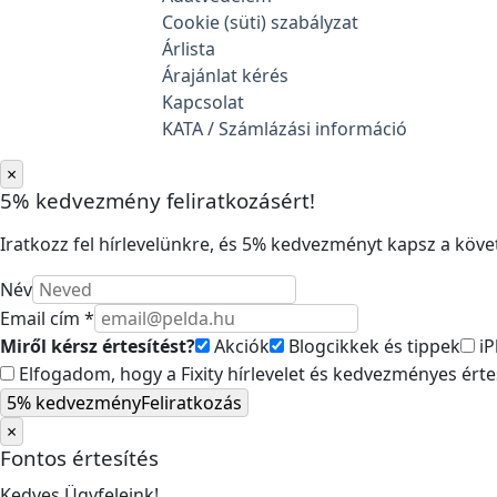
Cookie (süti) szabályzat
Árlista
Árajánlat kérés
Kapcsolat
KATA / Számlázási információ
×
5% kedvezmény feliratkozásért!
Iratkozz fel hírlevelünkre, és 5% kedvezményt kapsz a követ
Név
Email cím *
Miről kérsz értesítést?
Akciók
Blogcikkek és tippek
iP
Elfogadom, hogy a Fixity hírlevelet és kedvezményes ért
5% kedvezmény
Feliratkozás
×
Fontos értesítés
Kedves Ügyfeleink!