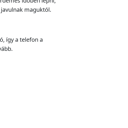
érdemes időben lépni,
 javulnak maguktól.
ó, így a telefon a
vább.