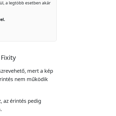
zül, a legtöbb esetben akár
el.
Fixity
észrevehető, mert a kép
 érintés nem működik
z, az érintés pedig
.