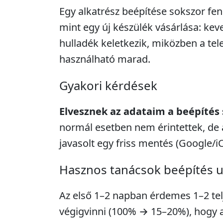
Egy alkatrész beépítése sokszor fe
mint egy új készülék vásárlása: kev
hulladék keletkezik, miközben a tel
használható marad.
Gyakori kérdések
Elvesznek az adataim a beépítés
normál esetben nem érintettek, de 
javasolt egy friss mentés (Google/i
Hasznos tanácsok beépítés 
Az első 1–2 napban érdemes 1–2 telje
végigvinni (100% → 15–20%), hogy a 