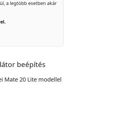
zül, a legtöbb esetben akár
el.
átor beépítés
ei Mate 20 Lite modellel