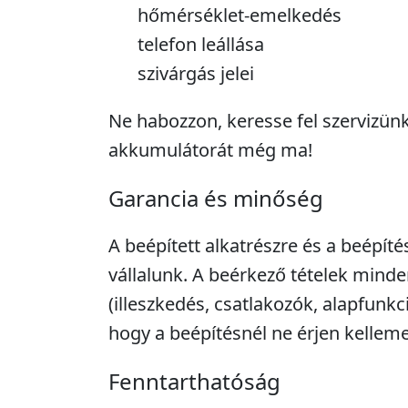
hőmérséklet-emelkedés
telefon leállása
szivárgás jelei
Ne habozzon, keresse fel szervizünke
akkumulátorát még ma!
Garancia és minőség
A beépített alkatrészre és a beépíté
vállalunk. A beérkező tételek minde
(illeszkedés, csatlakozók, alapfunkc
hogy a beépítésnél ne érjen kellem
Fenntarthatóság