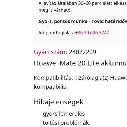
A javítás általában 30–60 perc alatt elkés
meg is várható.
Gyors, pontos munka – rövid határidőv
Időpontfoglalás:
+36 30 626 3747
Gyári szám:
24022209
Huawei Mate 20 Lite akkumul
Kompatibilitás: kizárólag a(z) Huaw
kompatibilis.
Hibajelenségek
gyors lemerülés
töltési problémák