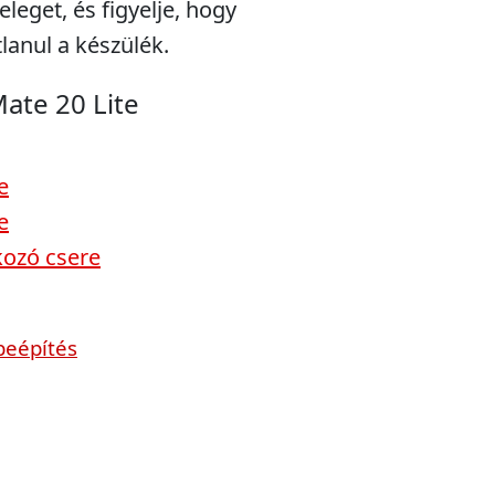
eleget, és figyelje, hogy
lanul a készülék.
ate 20 Lite
e
e
kozó csere
beépítés