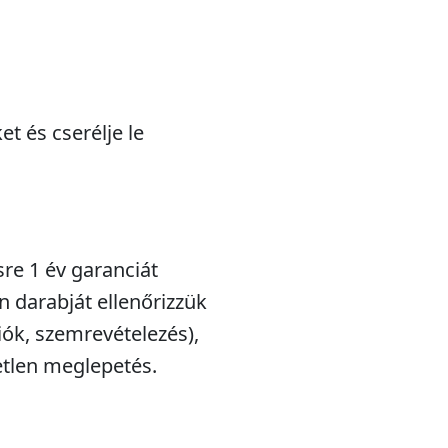
t és cserélje le
sre 1 év garanciát
n darabját ellenőrizzük
iók, szemrevételezés),
etlen meglepetés.