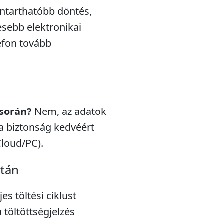
nntarthatóbb döntés,
esebb elektronikai
efon tovább
 során?
Nem, az adatok
a biztonság kedvéért
Cloud/PC).
után
s töltési ciklust
töltöttségjelzés