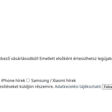
kező vásárlásodból! Emellett elsőként értesülhetsz legújabb
iPhone hírek
Samsung / Xiaomi hírek
tesítéseket küldjön részemre.
Adatkezelési tájékoztató
Felir