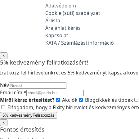
Adatvédelem
Cookie (süti) szabályzat
Árlista
Árajánlat kérés
Kapcsolat
KATA / Számlázási információ
×
5% kedvezmény feliratkozásért!
Iratkozz fel hírlevelünkre, és 5% kedvezményt kapsz a követ
Név
Email cím *
Miről kérsz értesítést?
Akciók
Blogcikkek és tippek
Elfogadom, hogy a Fixity hírlevelet és kedvezményes ér
5% kedvezmény
Feliratkozás
×
Fontos értesítés