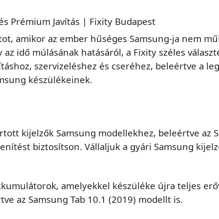
és Prémium Javítás | Fixity Budapest
lanatot, amikor az ember hűséges Samsung-ja nem m
 az idő múlásának hatásáról, a Fixity széles válasz
táshoz, szervizeléshez és cseréhez, beleértve a l
Samsung készülékeinek.
ott kijelzők Samsung modellekhez, beleértve az Sa
ítést biztosítson. Vállaljuk a gyári Samsung kijelző
kkumulátorok, amelyekkel készüléke újra teljes e
rtve az Samsung Tab 10.1 (2019) modellt is.