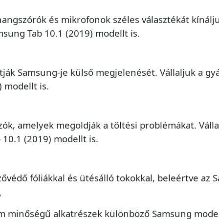
hangszórók és mikrofonok széles választékát kínálju
amsung Tab 10.1 (2019) modellt is.
ják Samsung-je külső megjelenését. Vállaljuk a gyá
 modellt is.
ozók, amelyek megoldják a töltési problémákat. Váll
 10.1 (2019) modellt is.
ővédő fóliákkal és ütésálló tokokkal, beleértve az 
?
ium minőségű alkatrészek különböző Samsung model