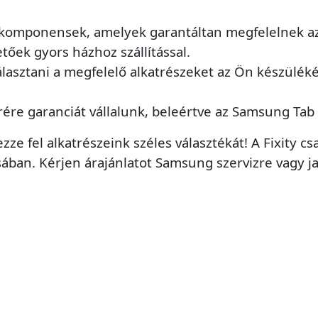
komponensek, amelyek garantáltan megfelelnek az
etőek gyors házhoz szállítással.
álasztani a megfelelő alkatrészeket az Ön készülék
rére garanciát vállalunk, beleértve az Samsung Tab 
zze fel alkatrészeink széles választékát! A Fixity 
sában. Kérjen árajánlatot Samsung szervizre vagy j