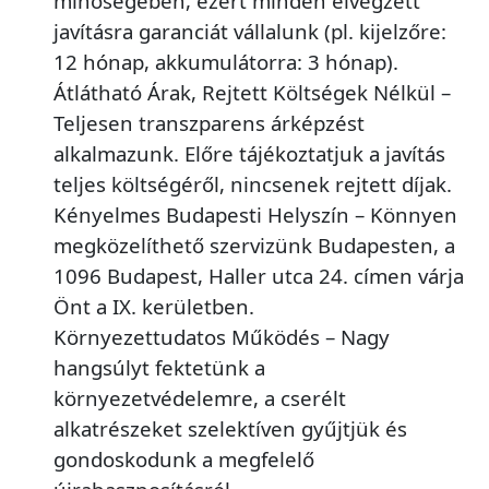
minőségében, ezért minden elvégzett
javításra garanciát vállalunk (pl. kijelzőre:
12 hónap, akkumulátorra: 3 hónap).
Átlátható Árak, Rejtett Költségek Nélkül –
Teljesen transzparens árképzést
alkalmazunk. Előre tájékoztatjuk a javítás
teljes költségéről, nincsenek rejtett díjak.
Kényelmes Budapesti Helyszín – Könnyen
megközelíthető szervizünk Budapesten, a
1096 Budapest, Haller utca 24. címen várja
Önt a IX. kerületben.
Környezettudatos Működés – Nagy
hangsúlyt fektetünk a
környezetvédelemre, a cserélt
alkatrészeket szelektíven gyűjtjük és
gondoskodunk a megfelelő