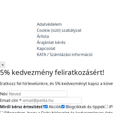
Adatvédelem
Cookie (süti) szabályzat
Árlista
Árajánlat kérés
Kapcsolat
KATA / Számlázási információ
×
5% kedvezmény feliratkozásért!
Iratkozz fel hírlevelünkre, és 5% kedvezményt kapsz a követ
Név
Email cím *
Miről kérsz értesítést?
Akciók
Blogcikkek és tippek
iP