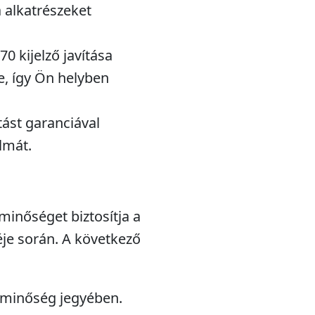
a alkatrészeket
0 kijelző javítása
e, így Ön helyben
tást garanciával
lmát.
minőséget biztosítja a
éje során. A következő
minőség jegyében.