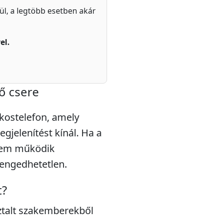
zül, a legtöbb esetben akár
el.
ző csere
kostelefon, amely
gjelenítést kínál. Ha a
 nem működik
lengedhetetlen.
t?
talt szakemberekből