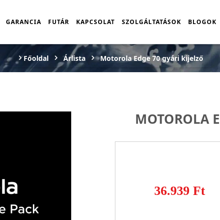
GARANCIA
FUTÁR
KAPCSOLAT
SZOLGÁLTATÁSOK
BLOGOK
Főoldal
Árlista
Motorola Edge 70 gyári kijelző
MOTOROLA ED
36.939 Ft