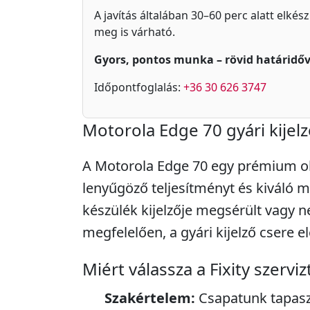
A javítás általában 30–60 perc alatt elkés
meg is várható.
Gyors, pontos munka – rövid határidőv
Időpontfoglalás:
+36 30 626 3747
Motorola Edge 70 gyári kijel
A Motorola Edge 70 egy prémium o
lenyűgöző teljesítményt és kiváló me
készülék kijelzője megsérült vagy
megfelelően, a gyári kijelző csere e
Miért válassza a Fixity szerviz
Szakértelem:
Csapatunk tapasz