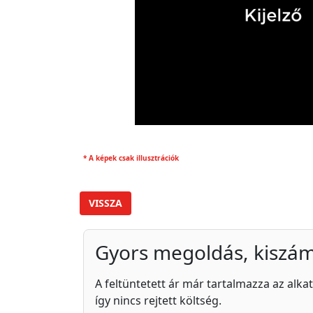
* A képek csak illusztrációk
VISSZA
Gyors megoldás, kiszám
A feltüntetett ár már tartalmazza az alkat
így nincs rejtett költség.