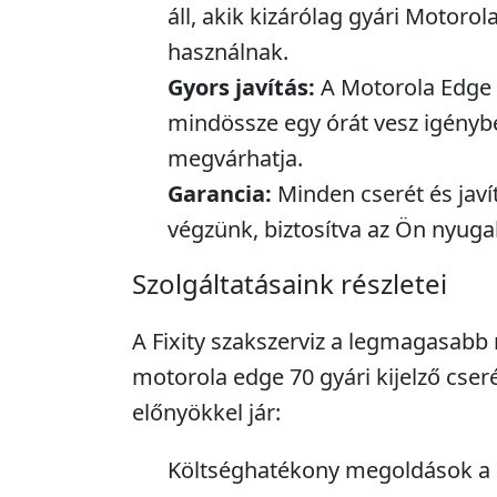
áll, akik kizárólag gyári Motorol
használnak.
Gyors javítás:
A Motorola Edge 7
mindössze egy órát vesz igényb
megvárhatja.
Garancia:
Minden cserét és javí
végzünk, biztosítva az Ön nyuga
Szolgáltatásaink részletei
A Fixity szakszerviz a legmagasabb 
motorola edge 70 gyári kijelző cser
előnyökkel jár:
Költséghatékony megoldások a 