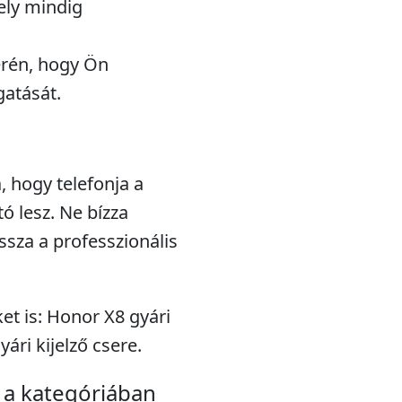
ely mindig
erén, hogy Ön
atását.
a, hogy telefonja a
ó lesz. Ne bízza
ssza a professzionális
t is: Honor X8 gyári
ári kijelző csere.
a kategóriában