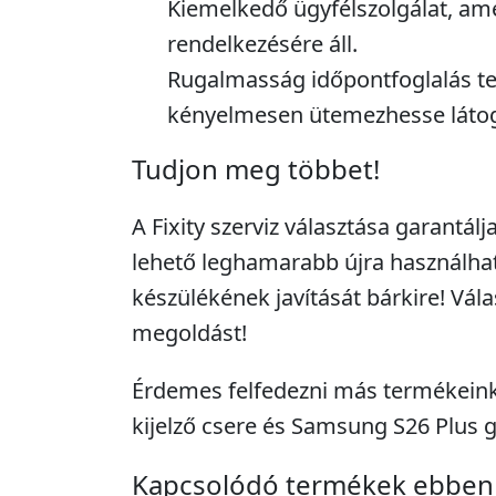
Kiemelkedő ügyfélszolgálat, am
rendelkezésére áll.
Rugalmasság időpontfoglalás t
kényelmesen ütemezhesse látog
Tudjon meg többet!
A Fixity szerviz választása garantálj
lehető leghamarabb újra használhat
készülékének javítását bárkire! Vála
megoldást!
Érdemes felfedezni más termékeinke
kijelző csere és Samsung S26 Plus gy
Kapcsolódó termékek ebben 