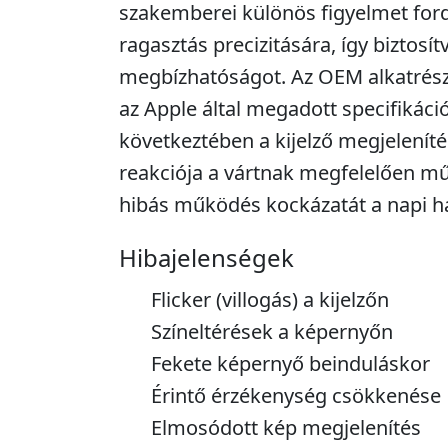
szakemberei különös figyelmet ford
ragasztás precizitására, így biztosí
megbízhatóságot. Az OEM alkatrész
az Apple által megadott specifikác
következtében a kijelző megjeleníté
reakciója a vártnak megfelelően m
hibás működés kockázatát a napi ha
Hibajelenségek
Flicker (villogás) a kijelzőn
Színeltérések a képernyőn
Fekete képernyő beinduláskor
Érintő érzékenység csökkenése
Elmosódott kép megjelenítés