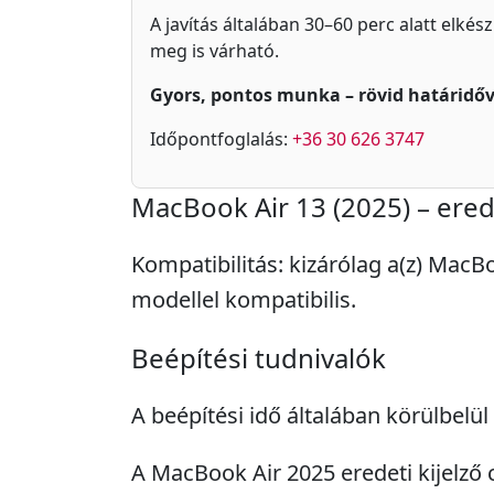
A javítás általában 30–60 perc alatt elkés
meg is várható.
Gyors, pontos munka – rövid határidőv
Időpontfoglalás:
+36 30 626 3747
MacBook Air 13 (2025) – erede
Kompatibilitás: kizárólag a(z) MacBo
modellel kompatibilis.
Beépítési tudnivalók
A beépítési idő általában körülbelül 
A MacBook Air 2025 eredeti kijelző c