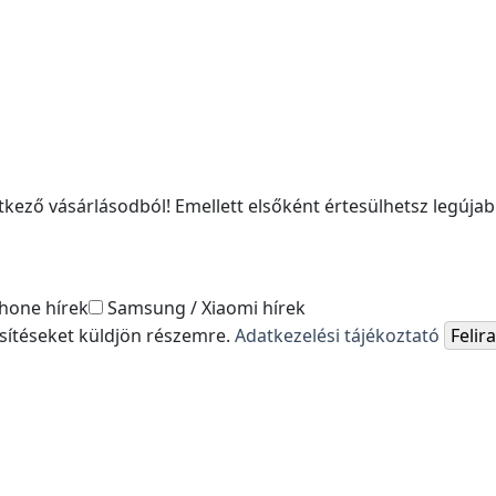
kező vásárlásodból! Emellett elsőként értesülhetsz legújabb
hone hírek
Samsung / Xiaomi hírek
esítéseket küldjön részemre.
Adatkezelési tájékoztató
Feli