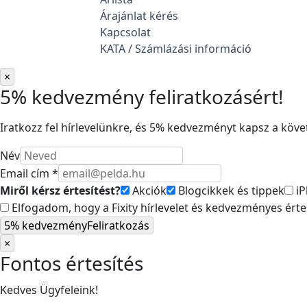
Árajánlat kérés
Kapcsolat
KATA / Számlázási információ
×
5% kedvezmény feliratkozásért!
Iratkozz fel hírlevelünkre, és 5% kedvezményt kapsz a követ
Név
Email cím *
Miről kérsz értesítést?
Akciók
Blogcikkek és tippek
iP
Elfogadom, hogy a Fixity hírlevelet és kedvezményes ért
5% kedvezmény
Feliratkozás
×
Fontos értesítés
Kedves Ügyfeleink!