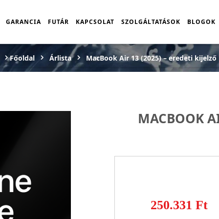
GARANCIA
FUTÁR
KAPCSOLAT
SZOLGÁLTATÁSOK
BLOGOK
Főoldal
Árlista
MacBook Air 13 (2025) – eredeti kijelző
MACBOOK AIR
250.331 Ft