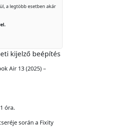
zül, a legtöbb esetben akár
el.
ti kijelző beépítés
ok Air 13 (2025) –
1 óra.
seréje során a Fixity