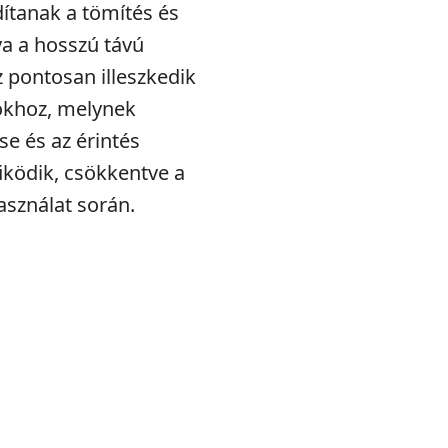
ítanak a tömítés és
tva a hosszú távú
 pontosan illeszkedik
iókhoz, melynek
se és az érintés
űködik, csökkentve a
sználat során.