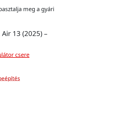
pasztalja meg a gyári
Air 13 (2025) –
látor csere
beépítés