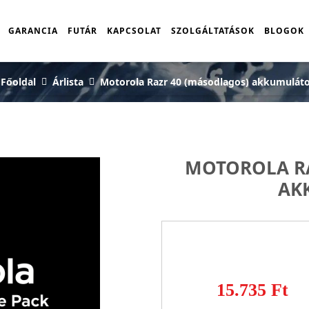
GARANCIA
FUTÁR
KAPCSOLAT
SZOLGÁLTATÁSOK
BLOGOK
Főoldal
Árlista
Motorola Razr 40 (másodlagos) akkumuláto
MOTOROLA RA
AK
15.735 Ft