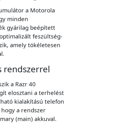
umulátor a Motorola
 így minden
 gyárilag beépített
ptimalizált feszültség-
ik, amely tökéletesen
l.
s rendszerrel
zik a Razr 40
t elosztani a terhelést
tható kialakítású telefon
, hogy a rendszer
mary (main) akkuval.