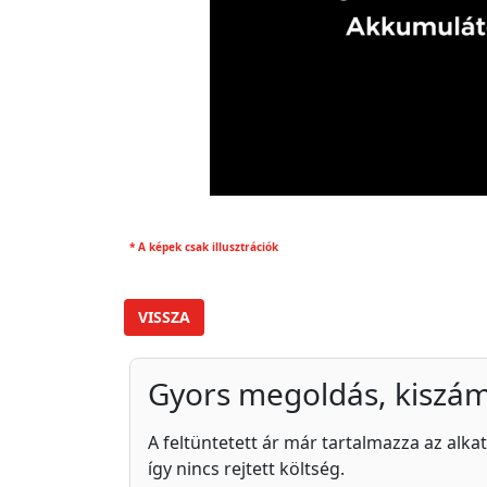
* A képek csak illusztrációk
VISSZA
Gyors megoldás, kiszám
A feltüntetett ár már tartalmazza az alkat
így nincs rejtett költség.