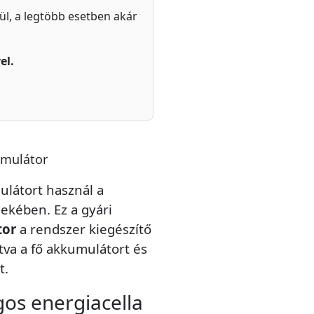
zül, a legtöbb esetben akár
el.
umulátor
ulátort használ a
ekében. Ez a gyári
tor
a rendszer kiegészítő
va a fő akkumulátort és
t.
s energiacella