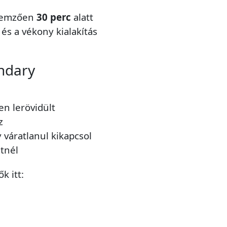
llemzően
30 perc
alatt
 és a vékony kialakítás
ondary
en lerövidült
z
 váratlanul kikapcsol
etnél
k itt: