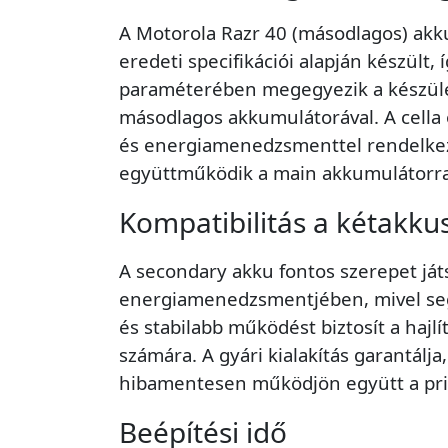
A Motorola Razr 40 (másodlagos) akk
eredeti specifikációi alapján készült,
paraméterében megegyezik a készülék
másodlagos akkumulátorával. A cella o
és energiamenedzsmenttel rendelkez
együttműködik a main akkumulátorra
Kompatibilitás a kétakku
A secondary akku fontos szerepet játs
energiamenedzsmentjében, mivel segí
és stabilabb működést biztosít a hajlí
számára. A gyári kialakítás garantálja
hibamentesen működjön együtt a pri
Beépítési idő