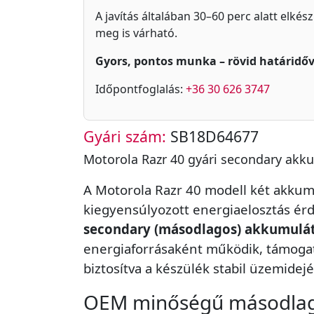
A javítás általában 30–60 perc alatt elkés
meg is várható.
Gyors, pontos munka – rövid határidőv
Időpontfoglalás:
+36 30 626 3747
Gyári szám:
SB18D64677
Motorola Razr 40 gyári secondary akk
A Motorola Razr 40 modell két akkum
kiegyensúlyozott energiaelosztás érd
secondary (másodlagos) akkumulá
energiaforrásaként működik, támogat
biztosítva a készülék stabil üzemidejé
OEM minőségű másodlago