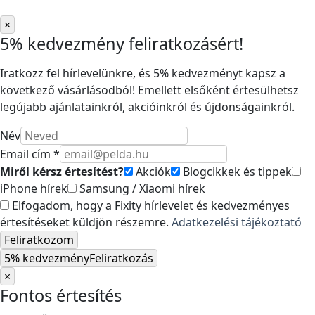
×
5% kedvezmény feliratkozásért!
Iratkozz fel hírlevelünkre, és 5% kedvezményt kapsz a
következő vásárlásodból! Emellett elsőként értesülhetsz
legújabb ajánlatainkról, akcióinkról és újdonságainkról.
Név
Email cím *
Miről kérsz értesítést?
Akciók
Blogcikkek és tippek
iPhone hírek
Samsung / Xiaomi hírek
Elfogadom, hogy a Fixity hírlevelet és kedvezményes
értesítéseket küldjön részemre.
Adatkezelési tájékoztató
Feliratkozom
5% kedvezmény
Feliratkozás
×
Fontos értesítés