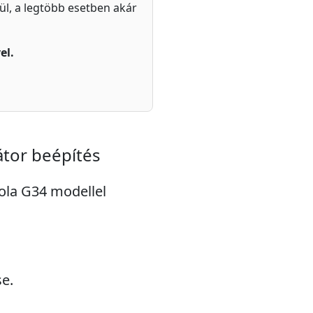
zül, a legtöbb esetben akár
el.
tor beépítés
rola G34 modellel
e.