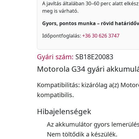
A javítás általában 30–60 perc alatt elkés
meg is várható.
Gyors, pontos munka – rövid határidőv
Időpontfoglalás:
+36 30 626 3747
Gyári szám:
SB18E20083
Motorola G34 gyári akkumulá
Kompatibilitás: kizárólag a(z) Moto
kompatibilis.
Hibajelenségek
Az akkumulátor gyors lemerülés
Nem töltődik a készülék.