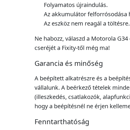
Folyamatos újraindulás.
Az akkumulátor felforrósodása 
Az eszköz nem reagál a töltésre.
Ne habozz, válaszd a Motorola G34
cseréjét a Fixity-től még ma!
Garancia és minőség
A beépített alkatrészre és a beépíté
vállalunk. A beérkező tételek minde
(illeszkedés, csatlakozók, alapfunkc
hogy a beépítésnél ne érjen kellem
Fenntarthatóság