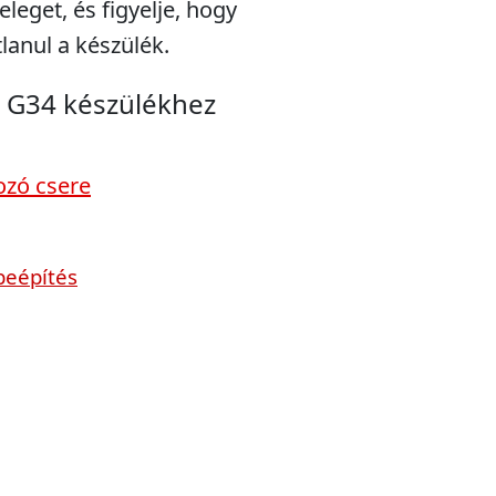
eleget, és figyelje, hogy
lanul a készülék.
a G34 készülékhez
ozó csere
beépítés