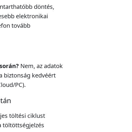
nntarthatóbb döntés,
esebb elektronikai
efon tovább
 során?
Nem, az adatok
a biztonság kedvéért
Cloud/PC).
után
s töltési ciklust
töltöttségjelzés