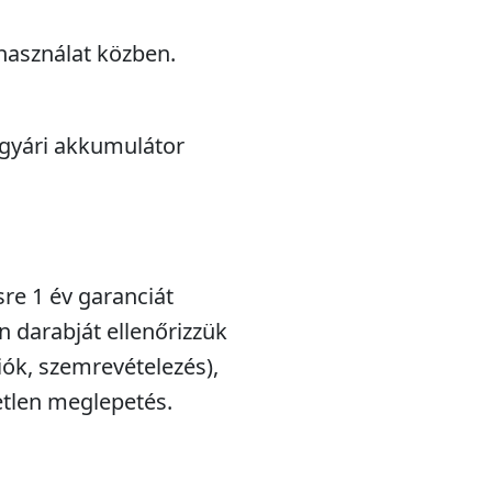
használat közben.
 gyári akkumulátor
sre 1 év garanciát
n darabját ellenőrizzük
iók, szemrevételezés),
etlen meglepetés.