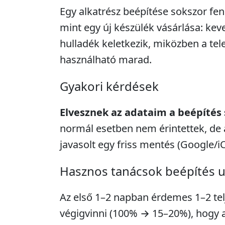
Egy alkatrész beépítése sokszor fe
mint egy új készülék vásárlása: kev
hulladék keletkezik, miközben a tel
használható marad.
Gyakori kérdések
Elvesznek az adataim a beépítés
normál esetben nem érintettek, de 
javasolt egy friss mentés (Google/i
Hasznos tanácsok beépítés 
Az első 1–2 napban érdemes 1–2 telje
végigvinni (100% → 15–20%), hogy a 