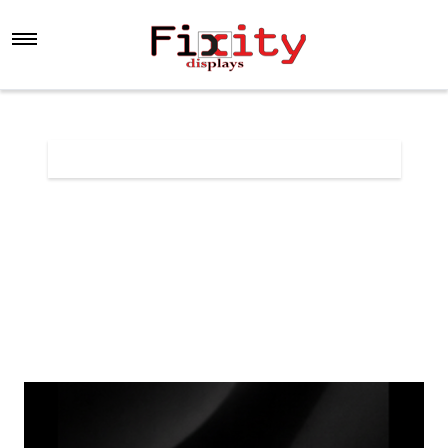
Főoldal
Árlista
iPhone 17 eredeti hátlap