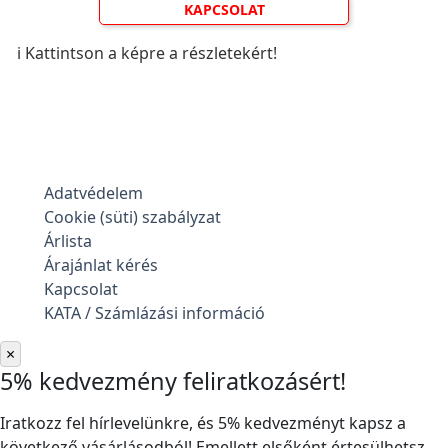
KAPCSOLAT
ℹ️ Kattintson a képre a részletekért!
Adatvédelem
Cookie (süti) szabályzat
Árlista
Árajánlat kérés
Kapcsolat
KATA / Számlázási információ
×
5% kedvezmény feliratkozásért!
Iratkozz fel hírlevelünkre, és 5% kedvezményt kapsz a
következő vásárlásodból! Emellett elsőként értesülhetsz