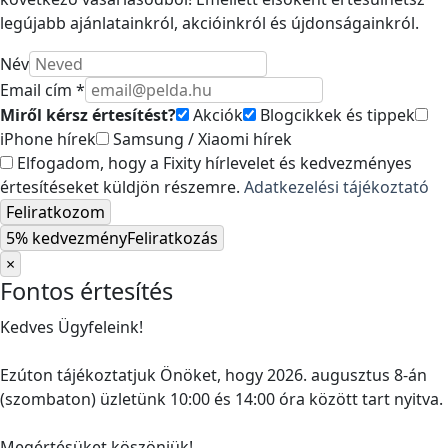
legújabb ajánlatainkról, akcióinkról és újdonságainkról.
Név
Email cím *
Miről kérsz értesítést?
Akciók
Blogcikkek és tippek
iPhone hírek
Samsung / Xiaomi hírek
Elfogadom, hogy a Fixity hírlevelet és kedvezményes
értesítéseket küldjön részemre.
Adatkezelési tájékoztató
Feliratkozom
5% kedvezmény
Feliratkozás
×
Fontos értesítés
Kedves Ügyfeleink!
Ezúton tájékoztatjuk Önöket, hogy 2026. augusztus 8-án
(szombaton) üzletünk 10:00 és 14:00 óra között tart nyitva.
Megértésüket köszönjük!