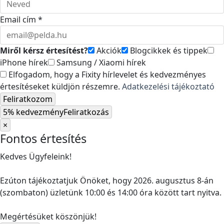
Email cím *
Miről kérsz értesítést?
Akciók
Blogcikkek és tippek
iPhone hírek
Samsung / Xiaomi hírek
Elfogadom, hogy a Fixity hírlevelet és kedvezményes
értesítéseket küldjön részemre.
Adatkezelési tájékoztató
Feliratkozom
5% kedvezmény
Feliratkozás
×
Fontos értesítés
Kedves Ügyfeleink!
Ezúton tájékoztatjuk Önöket, hogy 2026. augusztus 8-án
(szombaton) üzletünk 10:00 és 14:00 óra között tart nyitva.
Megértésüket köszönjük!