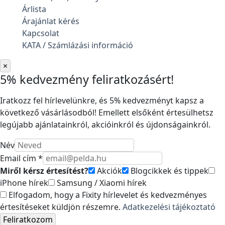
Árlista
Árajánlat kérés
Kapcsolat
KATA / Számlázási információ
×
5% kedvezmény feliratkozásért!
Iratkozz fel hírlevelünkre, és 5% kedvezményt kapsz a
következő vásárlásodból! Emellett elsőként értesülhetsz
legújabb ajánlatainkról, akcióinkról és újdonságainkról.
Név
Email cím *
Miről kérsz értesítést?
Akciók
Blogcikkek és tippek
iPhone hírek
Samsung / Xiaomi hírek
Elfogadom, hogy a Fixity hírlevelet és kedvezményes
értesítéseket küldjön részemre.
Adatkezelési tájékoztató
Feliratkozom