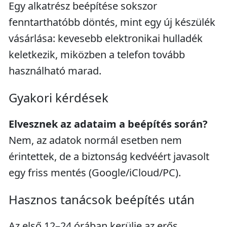
Egy alkatrész beépítése sokszor
fenntarthatóbb döntés, mint egy új készülék
vásárlása: kevesebb elektronikai hulladék
keletkezik, miközben a telefon tovább
használható marad.
Gyakori kérdések
Elvesznek az adataim a beépítés során?
Nem, az adatok normál esetben nem
érintettek, de a biztonság kedvéért javasolt
egy friss mentés (Google/iCloud/PC).
Hasznos tanácsok beépítés után
Az első 12–24 órában kerülje az erős