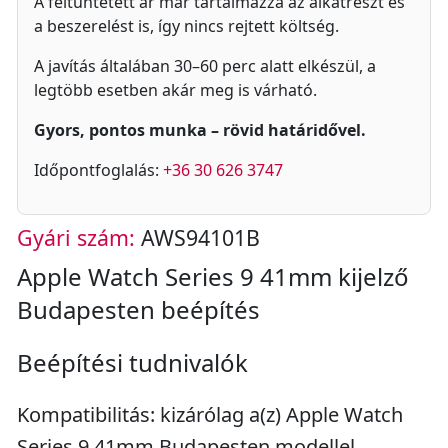
A feltüntetett ár már tartalmazza az alkatrészt és
a beszerelést is, így nincs rejtett költség.
A javítás általában 30–60 perc alatt elkészül, a
legtöbb esetben akár meg is várható.
Gyors, pontos munka – rövid határidővel.
Időpontfoglalás:
+36 30 626 3747
Gyári szám:
AWS94101B
Apple Watch Series 9 41mm kijelző
Budapesten beépítés
Beépítési tudnivalók
Kompatibilitás: kizárólag a(z) Apple Watch
Series 9 41mm Budapesten modellel