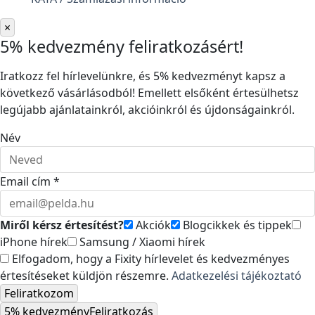
×
5% kedvezmény feliratkozásért!
Iratkozz fel hírlevelünkre, és 5% kedvezményt kapsz a
következő vásárlásodból! Emellett elsőként értesülhetsz
legújabb ajánlatainkról, akcióinkról és újdonságainkról.
Név
Email cím *
Miről kérsz értesítést?
Akciók
Blogcikkek és tippek
iPhone hírek
Samsung / Xiaomi hírek
Elfogadom, hogy a Fixity hírlevelet és kedvezményes
értesítéseket küldjön részemre.
Adatkezelési tájékoztató
Feliratkozom
5% kedvezmény
Feliratkozás