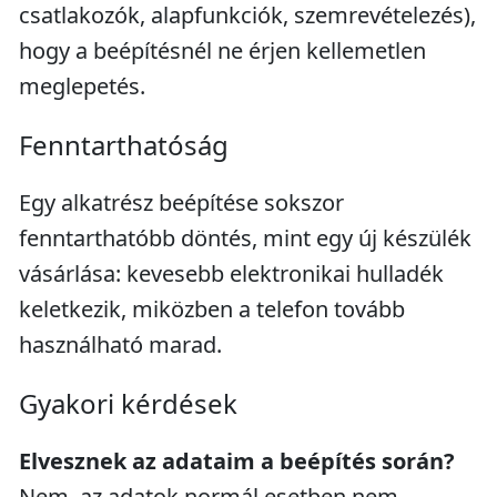
csatlakozók, alapfunkciók, szemrevételezés),
hogy a beépítésnél ne érjen kellemetlen
meglepetés.
Fenntarthatóság
Egy alkatrész beépítése sokszor
fenntarthatóbb döntés, mint egy új készülék
vásárlása: kevesebb elektronikai hulladék
keletkezik, miközben a telefon tovább
használható marad.
Gyakori kérdések
Elvesznek az adataim a beépítés során?
Nem, az adatok normál esetben nem