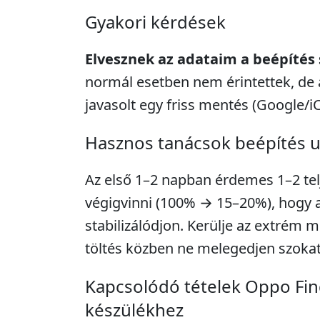
Gyakori kérdések
Elvesznek az adataim a beépítés
normál esetben nem érintettek, de 
javasolt egy friss mentés (Google/i
Hasznos tanácsok beépítés 
Az első 1–2 napban érdemes 1–2 telje
végigvinni (100% → 15–20%), hogy a 
stabilizálódjon. Kerülje az extrém m
töltés közben ne melegedjen szokat
Kapcsolódó tételek Oppo Fi
készülékhez