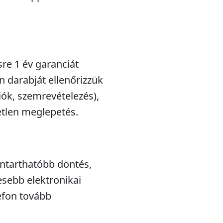
sre 1 év garanciát
n darabját ellenőrizzük
iók, szemrevételezés),
etlen meglepetés.
nntarthatóbb döntés,
esebb elektronikai
efon tovább