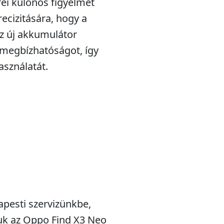
rei különös figyelmet
recizitására, hogy a
Az új akkumulátor
 megbízhatóságot, így
asználatát.
pesti szervizünkbe,
juk az Oppo Find X3 Neo