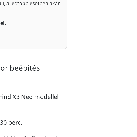
zül, a legtöbb esetben akár
el.
or beépítés
 Find X3 Neo modellel
 30 perc.