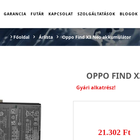
GARANCIA
FUTÁR
KAPCSOLAT
SZOLGÁLTATÁSOK
BLOGOK
Főoldal
Árlista
Oppo Find X3 Neo akkumulátor
OPPO FIND 
Gyári alkatrész!
21.302 Ft