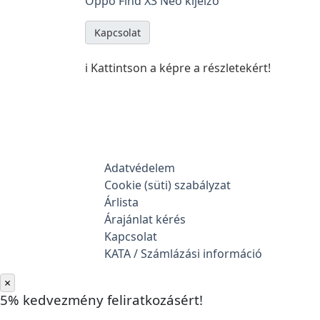
Oppo Find X3 Neo kijelző
Kapcsolat
ℹ️ Kattintson a képre a részletekért!
Adatvédelem
Cookie (süti) szabályzat
Árlista
Árajánlat kérés
Kapcsolat
KATA / Számlázási információ
×
5% kedvezmény feliratkozásért!