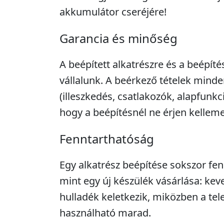
akkumulátor cseréjére!
Garancia és minőség
A beépített alkatrészre és a beépíté
vállalunk. A beérkező tételek minde
(illeszkedés, csatlakozók, alapfunkc
hogy a beépítésnél ne érjen kellem
Fenntarthatóság
Egy alkatrész beépítése sokszor fe
mint egy új készülék vásárlása: kev
hulladék keletkezik, miközben a tel
használható marad.