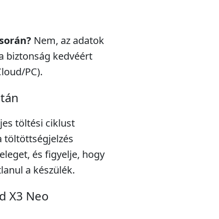
 során?
Nem, az adatok
a biztonság kedvéért
Cloud/PC).
után
s töltési ciklust
töltöttségjelzés
eleget, és figyelje, hogy
lanul a készülék.
nd X3 Neo