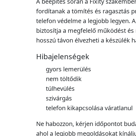
A beépítés során a Fixity szakembe
fordítanak a tömítés és ragasztás p
telefon védelme a legjobb legyen. 
biztosítja a megfelelő működést és
hosszú távon élvezheti a készülék h
Hibajelenségek
gyors lemerülés
nem töltődik
túlhevülés
szivárgás
telefon kikapcsolása váratlanul
Ne habozzon, kérjen időpontot buda
ahol a legjobb megoldásokat kínál