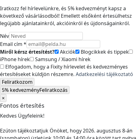
Iratkozz fel hírlevelünkre, és 5% kedvezményt kapsz a
következő vásárlásodból! Emellett elsőként értesülhetsz
legújabb ajánlatainkról, akcióinkról és újdonságainkról.
Név
Email cím *
Miről kérsz értesítést?
Akciók
Blogcikkek és tippek
iPhone hírek
Samsung / Xiaomi hírek
Elfogadom, hogy a Fixity hírlevelet és kedvezményes
értesítéseket küldjön részemre.
Adatkezelési tájékoztató
Feliratkozom
5% kedvezmény
Feliratkozás
×
Fontos értesítés
Kedves Ügyfeleink!
Ezúton tájékoztatjuk Önöket, hogy 2026. augusztus 8-án
(szombaton) üzletünk 10:00 és 14:00 óra között tart nyitva.